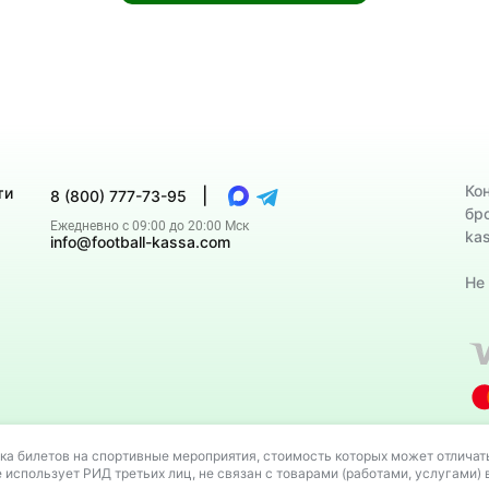
Ко
ти
|
8 (800) 777-73-95
бр
Ежедневно с 09:00 до 20:00 Мск
ka
info@football-kassa.com
Не
третьих лиц, не связан с товарами (работами, услугами) владе
ка билетов на спортивные мероприятия, стоимость которых может отличать
е использует РИД третьих лиц, не связан с товарами (работами, услугами)