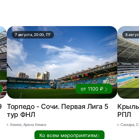
7 августа, 20:00, ПТ
8 авгус
от 1100 ₽
9
Торпедо - Сочи. Первая Лига 5
Крылья
тур ФНЛ
РПЛ
г. Химки, Арена Химки
г. Самара,
Ко всем мероприятиям