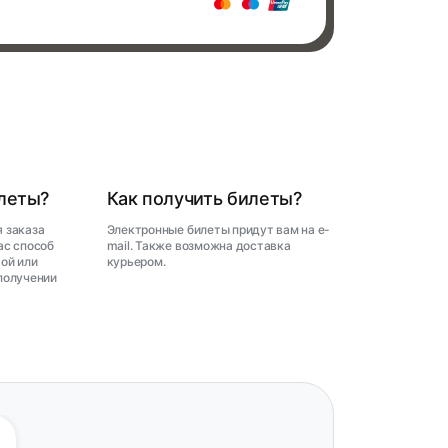
илеты?
Как получить билеты?
 заказа
Электронные билеты придут вам на e-
ас способ
mail. Также возможна доставка
ой или
курьером.
получении