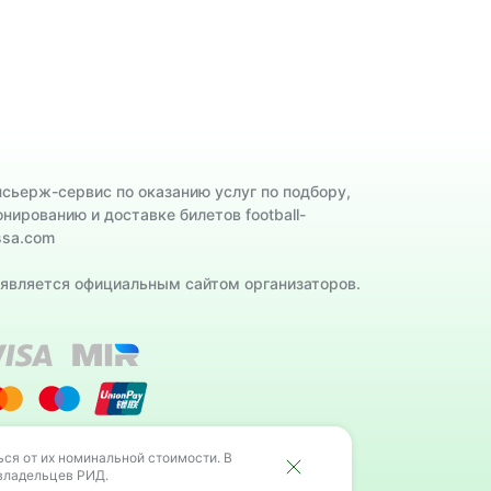
нсьерж-сервис по оказанию услуг по подбору,
онированию и доставке билетов football-
ssa.com
 является официальным сайтом организаторов.
льцев РИД.
ся от их номинальной стоимости. В
 владельцев РИД.