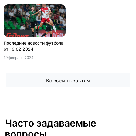
разные турниры и чемпионаты:
РПЛ. Почувствуйте азарт в борьбе за чемпионский титул и
поддержите любимую команду на пути к победе;
Кубок России. Пройдите путь от 1/256 финала до финала
вместе с любимой командой и почувствуйте атмосферу
кубкового волшебства;
Последние новости футбола
ФНЛ. Откройте для себя новые таланты, почувствуйте азарт
от 19.02.2024
борьбы за путёвку в элиту и поддержите
19 февраля 2024
команды, борющиеся за выход в РПЛ;
Лига Чемпионов. Почувствуйте атмосферу главного
клубного турнира Европы и насладитесь игрой лучших
футболистов мира.
Ко всем новостям
И это далеко не полный список всех турниров! Наш сайт поможет
отыскать любимые команды, найти спортсменов-кумиров и
купить билет на футбол, который давно уже мечтали посмотреть
вживую, в компании друзей, на необъятном, светлом и шумном
стадионе.
Станьте частью футбольной истории вместе с football-
Часто задаваемые
kassa.com
вопросы
Почему стоит выбрать наш сервис: