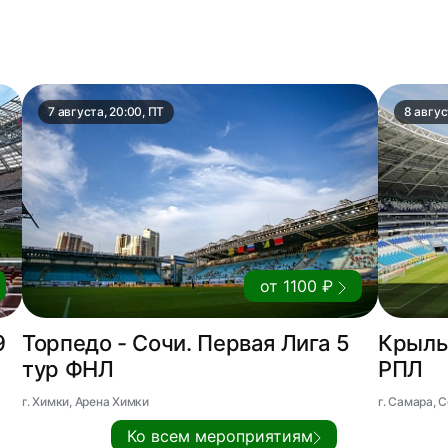
7 августа, 20:00, ПТ
8 авгус
от 1100 ₽
9
Торпедо - Сочи. Первая Лига 5
Крылья
тур ФНЛ
РПЛ
г. Химки, Арена Химки
г. Самара,
Ко всем мероприятиям