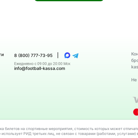
Ко
ти
|
8 (800) 777-73-95
бр
Ежедневно с 09:00 до 20:00 Мск
ka
info@football-kassa.com
Не
третьих лиц, не связан с товарами (работами, услугами) владе
ка билетов на спортивные мероприятия, стоимость которых может отличать
е использует РИД третьих лиц, не связан с товарами (работами, услугами)