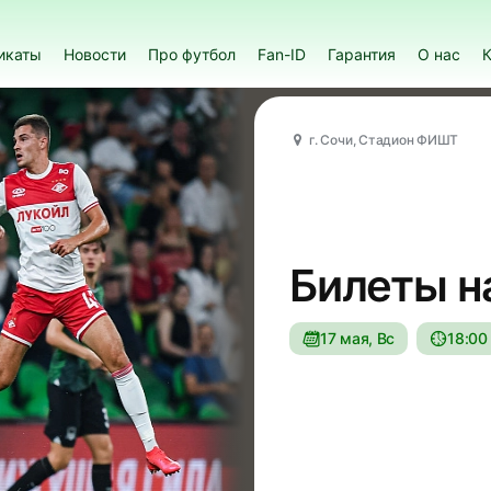
икаты
Новости
Про футбол
Fan-ID
Гарантия
О нас
К
г. Сочи, Стадион ФИШТ
Билеты н
17 мая, Вс
18:00