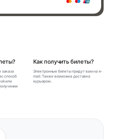
илеты?
Как получить билеты?
 заказа
Электронные билеты придут вам на e-
ас способ
mail. Также возможна доставка
ой или
курьером.
получении