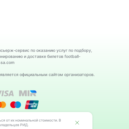
нсьерж-сервис по оказанию услуг по подбору,
онированию и доставке билетов football-
ssa.com
 является официальным сайтом организаторов.
льцев РИД.
ся от их номинальной стоимости. В
 владельцев РИД.