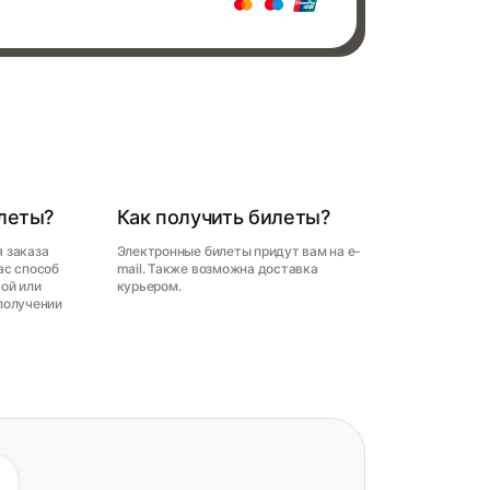
илеты?
Как получить билеты?
 заказа
Электронные билеты придут вам на e-
ас способ
mail. Также возможна доставка
ой или
курьером.
получении