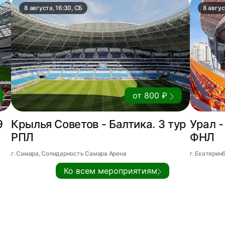
8 августа, 16:30, СБ
8 авгус
от 800 ₽
9
Крылья Советов - Балтика. 3 тур
Урал -
РПЛ
ФНЛ
г. Самара, Солидарность Самара Арена
г. Екатерин
Ко всем мероприятиям