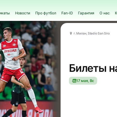
икаты
Новости
Про футбол
Fan-ID
Гарантия
О нас
К
г. Милан, Stadio San Siro
Билеты н
17 мая, Вс