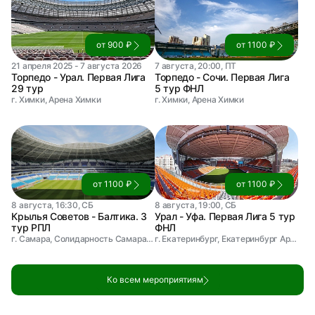
от 900 ₽
от 1100 ₽
21 апреля 2025 - 7 августа 2026
7 августа, 20:00, ПТ
Торпедо - Урал. Первая Лига
Торпедо - Сочи. Первая Лига
29 тур
5 тур ФНЛ
г. Химки, Арена Химки
г. Химки, Арена Химки
от 1100 ₽
от 1100 ₽
8 августа, 16:30, СБ
8 августа, 19:00, СБ
Крылья Советов - Балтика. 3
Урал - Уфа. Первая Лига 5 тур
тур РПЛ
ФНЛ
г. Самара, Солидарность Самара Арена
г. Екатеринбург, Екатеринбург Арена
Ко всем мероприятиям