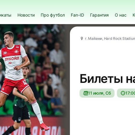
икаты
Новости
Про футбол
Fan-ID
Гарантия
О нас
К
г. Майами, Hard Rock Stadiu
Билеты н
11 июля, Сб
17:0