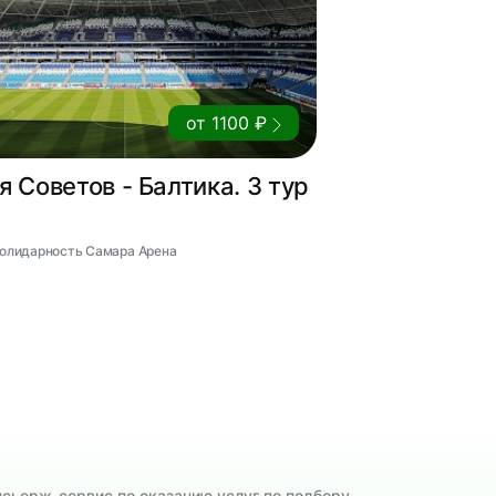
от 1100 ₽
 Советов - Балтика. 3 тур
 Солидарность Самара Арена
нсьерж-сервис по оказанию услуг по подбору,