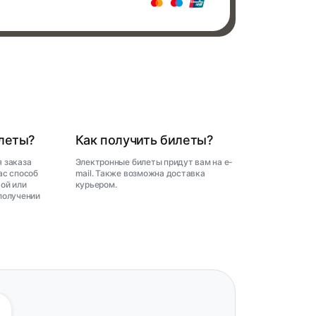
илеты?
Как получить билеты?
 заказа
Электронные билеты придут вам на e-
ас способ
mail. Также возможна доставка
ой или
курьером.
получении