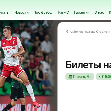
икаты
Новости
Про футбол
Fan-ID
Гарантия
О нас
К
г. Мехико, Ацтека Стадион (E
Билеты н
11 июня, Чт
19:0