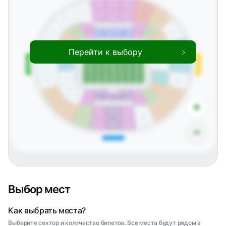
222
221
220
223
219
218
224
123
119
118
217
201
124
122
120
Business
Business
117
101
216
202
Перейти к выбору
116
102
Северная трибуна
Южная трибуна
203
215
103
115
104
114
204
214
105
113
106
112
205
213
108 VIP
110 VIP
107
111
+
206
212
211
207
208
209
210
−
Западная трибуна
Выбор мест
Как выбрать места?
Выберите сектор и количество билетов. Все места будут рядом в