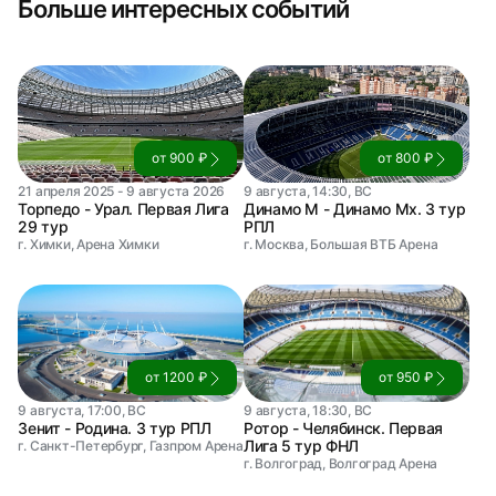
Больше интересных событий
от 900 ₽
от 800 ₽
21 апреля 2025 - 9 августа 2026
9 августа, 14:30, ВС
Торпедо - Урал. Первая Лига
Динамо М - Динамо Мх. 3 тур
29 тур
РПЛ
г. Химки, Арена Химки
г. Москва, Большая ВТБ Арена
от 1200 ₽
от 950 ₽
9 августа, 17:00, ВС
9 августа, 18:30, ВС
Зенит - Родина. 3 тур РПЛ
Ротор - Челябинск. Первая
Лига 5 тур ФНЛ
г. Санкт-Петербург, Газпром Арена
г. Волгоград, Волгоград Арена