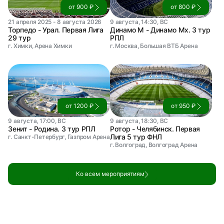
от 900 ₽
от 800 ₽
21 апреля 2025 - 8 августа 2026
9 августа, 14:30, ВС
Торпедо - Урал. Первая Лига
Динамо М - Динамо Мх. 3 тур
29 тур
РПЛ
г. Химки, Арена Химки
г. Москва, Большая ВТБ Арена
от 1200 ₽
от 950 ₽
9 августа, 17:00, ВС
9 августа, 18:30, ВС
Зенит - Родина. 3 тур РПЛ
Ротор - Челябинск. Первая
Лига 5 тур ФНЛ
г. Санкт-Петербург, Газпром Арена
г. Волгоград, Волгоград Арена
Ко всем мероприятиям